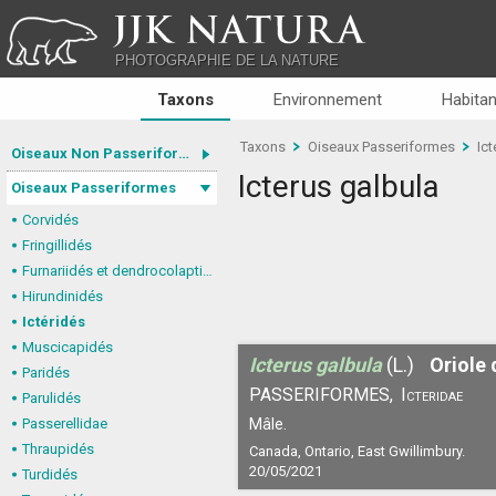
JJK NATURA
PHOTOGRAPHIE DE LA NATURE
Taxons
Environnement
Habitan
Taxons
Oiseaux Passeriformes
Ict
Oiseaux Non Passeriformes
Icterus galbula
Oiseaux Passeriformes
Corvidés
Fringillidés
Furnariidés et dendrocolaptidés
Hirundinidés
Ictéridés
Muscicapidés
Icterus galbula
(L.)
Oriole 
Paridés
PASSERIFORMES,
Icteridae
Parulidés
Passerellidae
Mâle.
Thraupidés
Canada, Ontario, East Gwillimbury.
20/05/2021
Turdidés