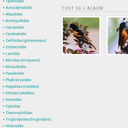
Tyrannidés
Acrocéphalidés
TOUT DE L'ALBUM
Alaudidés
Bombycillidés
Calcariidés
Cardinalidés
Certhiidae (grimpereaux)
Emberizidés
Laniidés
Mimidae (moqueurs)
Motacillidés
Passéridés
Phylloscopidés
Regulidae (roitelets)
Sittidae (sittelles)
Sturnidés
Sylviidae
Thamnophilidae
Troglodytidae (troglodytes)
Viréonidés