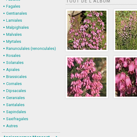
TOUT DE L'ALBUM
Fagales
Gentianales
Lamiales
Malpighiales
Malvales
Myrtales
Ranunculales (renonculales)
Rosales
Solanales
Apiales
Brassicales
Cornales
Dipsacales
Geraniales
Santalales
Sapindales
Saxifragales
Autres