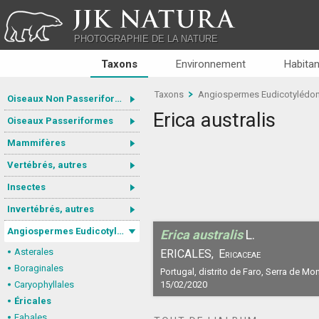
JJK NATURA
PHOTOGRAPHIE DE LA NATURE
Taxons
Environnement
Habitan
Taxons
Angiospermes Eudicotylédo
Oiseaux Non Passeriformes
Erica australis
Oiseaux Passeriformes
Mammifères
Vertébrés, autres
Insectes
Invertébrés, autres
Angiospermes Eudicotylédones
Erica australis
L.
Asterales
ERICALES,
Ericaceae
Boraginales
Portugal, distrito de Faro, Serra de Mo
Caryophyllales
15/02/2020
Éricales
Fabales