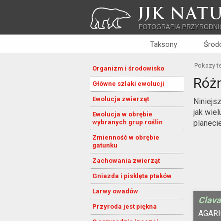
JJK NATU
FOTOGRAFIA PRZYRODNI
Taksony
Środ
Pokazy t
Organizm i środowisko
Różn
Główne szlaki ewolucji
Ewolucja zwierząt
Niniejs
jak wie
Ewolucja w obrębie
wybranych grup roślin
planecie
Zmienność w obrębie
gatunku
Zachowania zwierząt
Gniazda i pisklęta ptaków
Larwy owadów
Clava
Przyroda jest piękna
AGARI