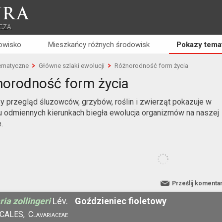
RA
CZA
owisko
Mieszkańcy różnych środowisk
Pokazy tema
ematyczne
Główne szlaki ewolucji
Różnorodność form życia
orodność form życia
zy przegląd śluzowców, grzybów, roślin i zwierząt pokazuje w
lu odmiennych kierunkach biegła ewolucja organizmów na naszej
.
Prześlij komenta
ria zollingeri
Lév.
Goździeniec fioletowy
CALES,
Clavariaceae