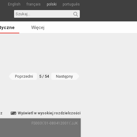
English
français
polski
português
tyczne
Więcej
Poprzedni
5 / 54
Następny
rz
Wyświetl w wysokiej rozdzielczości
FS003\'01-080412001\'JJK