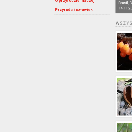
O przyrodzie inaczej
Brasil, D
14.11.2
Przyroda i człowiek
WSZYS