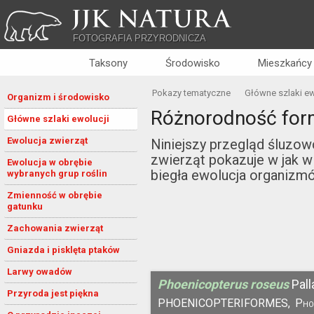
JJK NATURA
FOTOGRAFIA PRZYRODNICZA
Taksony
Środowisko
Mieszkańcy
Pokazy tematyczne
Główne szlaki ew
Organizm i środowisko
Różnorodność for
Główne szlaki ewolucji
Ewolucja zwierząt
Niniejszy przegląd śluzowc
zwierząt pokazuje w jak w
Ewolucja w obrębie
biegła ewolucja organizmó
wybranych grup roślin
Zmienność w obrębie
gatunku
Zachowania zwierząt
Gniazda i pisklęta ptaków
Larwy owadów
Phoenicopterus roseus
Pall
Przyroda jest piękna
PHOENICOPTERIFORMES,
Pho