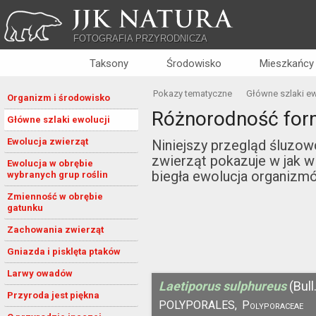
JJK NATURA
FOTOGRAFIA PRZYRODNICZA
Taksony
Środowisko
Mieszkańcy
Pokazy tematyczne
Główne szlaki ew
Organizm i środowisko
Różnorodność for
Główne szlaki ewolucji
Ewolucja zwierząt
Niniejszy przegląd śluzowc
zwierząt pokazuje w jak w
Ewolucja w obrębie
biegła ewolucja organizmó
wybranych grup roślin
Zmienność w obrębie
gatunku
Zachowania zwierząt
Gniazda i pisklęta ptaków
Larwy owadów
Laetiporus sulphureus
(Bull
Przyroda jest piękna
POLYPORALES,
Polyporaceae