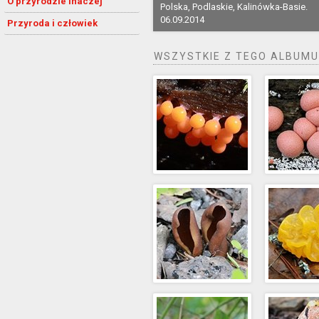
O przyrodzie inaczej
Polska, Podlaskie, Kalinówka-Basie.
06.09.2014
Przyroda i człowiek
WSZYSTKIE Z TEGO ALBUMU