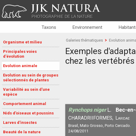
JJK NATURA
PHOTOGRAPHIE DE LA NATURE
Taxons
Environnement
Habitant
Galeries thématiques
Evolution anim
Organisme et milieu
Exemples d'adapta
Principales voies
d'évolution
chez les vertébrés
Evolution animale
Evolution au sein de groupes
sélectionnés de plantes
Variabilité au sein d'une
espèce
Comportement animal
Rynchops niger
L.
Bec-en-
Nids d'oiseaux et poussins
CHARADRIIFORMES,
Laridae
Larves d'insectes
Brasil, Mato Grosso, Porto Cercado.
24/08/2011
Beauté de la nature