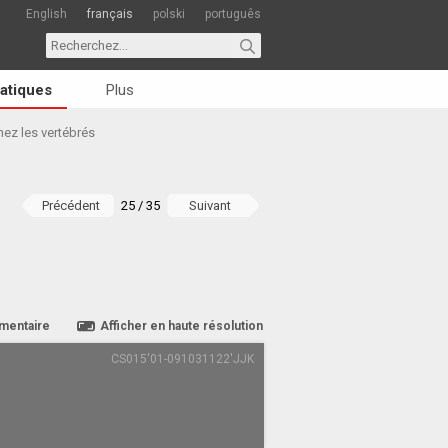
English
français
polski
português
atiques
Plus
ez les vertébrés
Précédent
25 / 35
Suivant
mentaire
Afficher en haute résolution
CS015'01-091031122'JJK