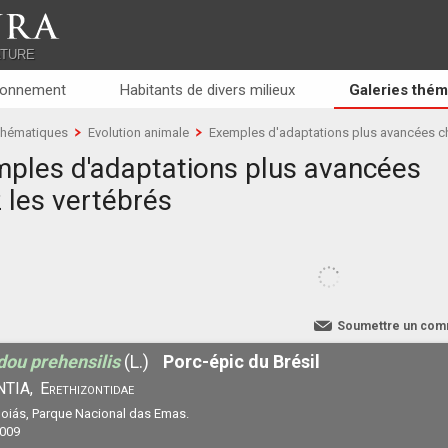
RA
ATURE
ronnement
Habitants de divers milieux
Galeries thém
 thématiques
Evolution animale
Exemples d'adaptations plus avancées ch
ples d'adaptations plus avancées
 les vertébrés
Soumettre un com
ou prehensilis
(L.)
Porc-épic du Brésil
TIA,
Erethizontidae
 Goiás, Parque Nacional das Emas.
2009