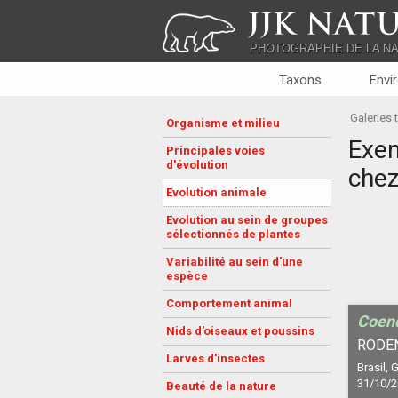
JJK NATU
PHOTOGRAPHIE DE LA N
Taxons
Envi
Galeries
Organisme et milieu
Exem
Principales voies
d'évolution
chez
Evolution animale
Evolution au sein de groupes
sélectionnés de plantes
Variabilité au sein d'une
espèce
Comportement animal
Coend
Nids d'oiseaux et poussins
RODEN
Larves d'insectes
Brasil,
31/10/
Beauté de la nature