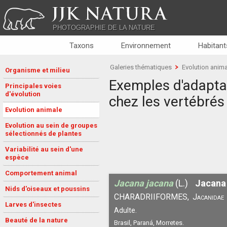
JJK NATURA
PHOTOGRAPHIE DE LA NATURE
Taxons
Environnement
Habitant
Galeries thématiques
Evolution anim
Organisme et milieu
Exemples d'adapta
Principales voies
d'évolution
chez les vertébrés
Evolution animale
Evolution au sein de groupes
sélectionnés de plantes
Variabilité au sein d'une
espèce
Comportement animal
Jacana jacana
(L.)
Jacana 
Nids d'oiseaux et poussins
CHARADRIIFORMES,
Jacanidae
Larves d'insectes
Adulte.
Beauté de la nature
Brasil, Paraná, Morretes.