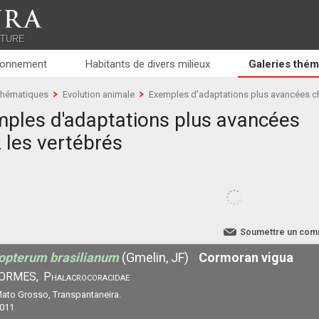
RA
ATURE
ronnement
Habitants de divers milieux
Galeries thém
 thématiques
Evolution animale
Exemples d'adaptations plus avancées ch
ples d'adaptations plus avancées
 les vertébrés
Soumettre un com
opterum brasilianum
(Gmelin, JF)
Cormoran vigua
ORMES,
Phalacrocoracidae
 Mato Grosso, Transpantaneira.
2011