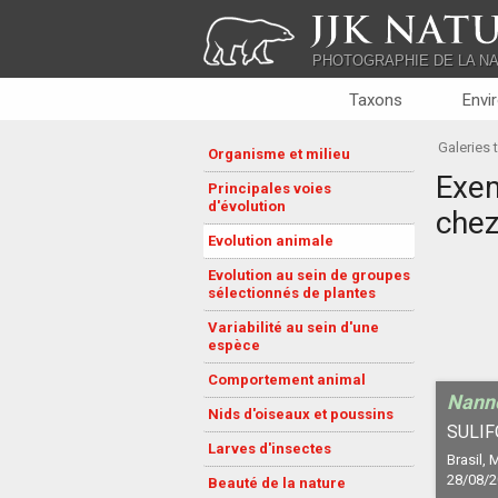
JJK NATU
PHOTOGRAPHIE DE LA N
Taxons
Envi
Galeries
Organisme et milieu
Exem
Principales voies
d'évolution
chez
Evolution animale
Evolution au sein de groupes
sélectionnés de plantes
Variabilité au sein d'une
espèce
Comportement animal
Nann
Nids d'oiseaux et poussins
SULIF
Larves d'insectes
Brasil,
28/08/
Beauté de la nature