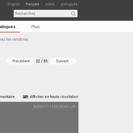
English
français
polski
português
atiques
Plus
ez les vertébrés
Précédent
22 / 35
Suivant
mentaire
Afficher en haute résolution
AS060'07-110828066'JJK