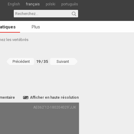
English
français
polski
português
atiques
Plus
ez les vertébrés
Précédent
19 / 35
Suivant
mentaire
Afficher en haute résolution
AE062'12-180204029'JJK