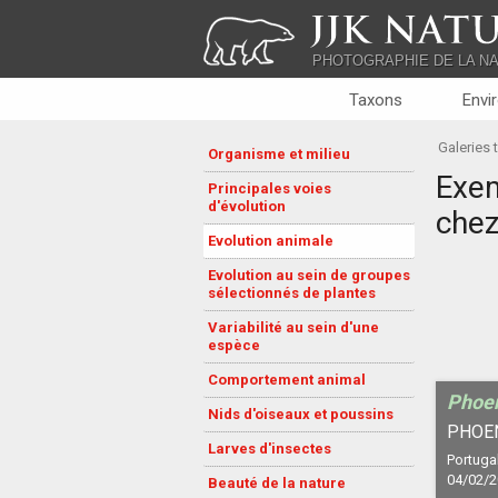
JJK NATU
PHOTOGRAPHIE DE LA N
Taxons
Envi
Galeries
Organisme et milieu
Exem
Principales voies
d'évolution
chez
Evolution animale
Evolution au sein de groupes
sélectionnés de plantes
Variabilité au sein d'une
espèce
Comportement animal
Phoen
Nids d'oiseaux et poussins
PHOE
Larves d'insectes
Portugal
04/02/
Beauté de la nature