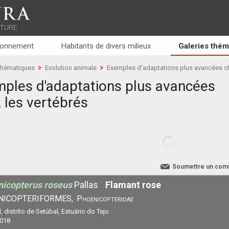
RA
ATURE
ronnement
Habitants de divers milieux
Galeries thém
 thématiques
Evolution animale
Exemples d'adaptations plus avancées ch
ples d'adaptations plus avancées
 les vertébrés
Soumettre un com
icopterus roseus
Pallas
Flamant rose
NICOPTERIFORMES,
Phoenicopteridae
, distrito de Setúbal, Estuário do Tejo.
2018