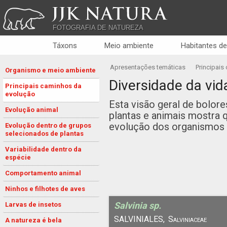
JJK NATURA
FOTOGRAFIA DE NATUREZA
Táxons
Meio ambiente
Habitantes de
Apresentações temáticas
Principais
Organismo e meio ambiente
Diversidade da vid
Principais caminhos da
evolução
Esta visão geral de bolore
Evolução animal
plantas e animais mostra 
evolução dos organismos 
Evolução dentro de grupos
selecionados de plantas
Variabilidade dentro da
espécie
Comportamento animal
Ninhos e filhotes de aves
Salvinia sp.
Larvas de insetos
SALVINIALES,
Salviniaceae
A natureza é bela