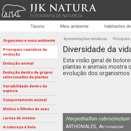
JJK NATURA
FOTOGRAFIA DE NATUREZA
Táxons
Meio ambiente
Habitantes de
Apresentações temáticas
Principais
Organismo e meio ambiente
Diversidade da vid
Principais caminhos da
evolução
Esta visão geral de bolore
Evolução animal
plantas e animais mostra 
evolução dos organismos 
Evolução dentro de grupos
selecionados de plantas
Variabilidade dentro da
espécie
Comportamento animal
Ninhos e filhotes de aves
Herpothallon rubrocinctum
Larvas de insetos
ARTHONIALES,
Arthoniaceae
A natureza é bela