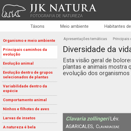
JJK NATURA
FOTOGRAFIA DE NATUREZA
Táxons
Meio ambiente
Habitantes de
Apresentações temáticas
Principais
Organismo e meio ambiente
Diversidade da vid
Principais caminhos da
evolução
Esta visão geral de bolore
Evolução animal
plantas e animais mostra 
evolução dos organismos 
Evolução dentro de grupos
selecionados de plantas
Variabilidade dentro da
espécie
Comportamento animal
Ninhos e filhotes de aves
Clavaria zollingeri
Lév.
Larvas de insetos
AGARICALES,
Clavariaceae
A natureza é bela