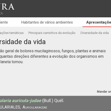
RA
ZA
iente
Habitantes de vários ambientes
Apresentaçõe
ações temáticas
Principais caminhos da evolução
Diversidade da vida
rsidade da vida
são geral de bolores mucilaginosos, fungos, plantas e animais
quantas direções diferentes a evolução dos organismos em
laneta tomou.
Mandar u
ularia auricula-judae
(Bull.) Quél.
ULARIALES,
Auriculariaceae