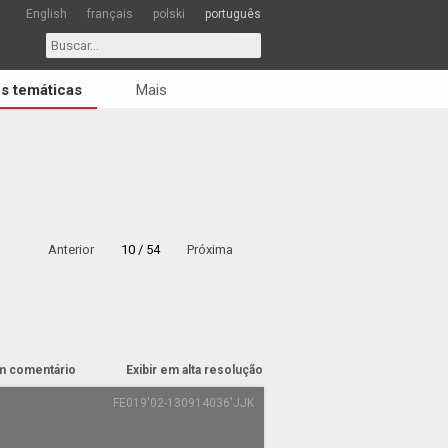
English
français
polski
português
s temáticas
Mais
Anterior
10 / 54
Próxima
m comentário
Exibir em alta resolução
FE019'02-130914036'JJK