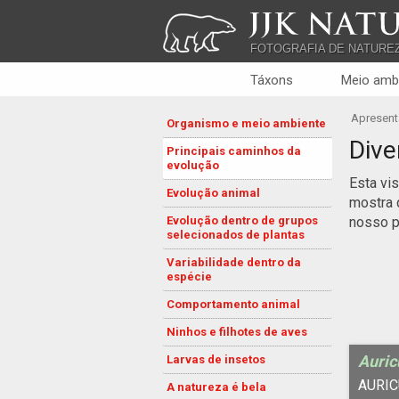
JJK NATU
FOTOGRAFIA DE NATURE
Táxons
Meio amb
Apresent
Organismo e meio ambiente
Dive
Principais caminhos da
evolução
Esta vi
Evolução animal
mostra 
Evolução dentro de grupos
nosso p
selecionados de plantas
Variabilidade dentro da
espécie
Comportamento animal
Ninhos e filhotes de aves
Auric
Larvas de insetos
AURIC
A natureza é bela