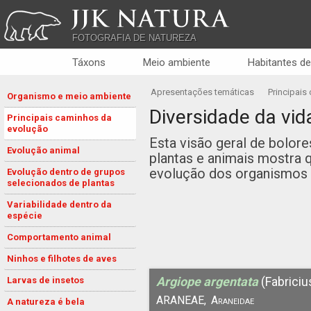
JJK NATURA
FOTOGRAFIA DE NATUREZA
Táxons
Meio ambiente
Habitantes de
Apresentações temáticas
Principais
Organismo e meio ambiente
Diversidade da vid
Principais caminhos da
evolução
Esta visão geral de bolore
Evolução animal
plantas e animais mostra 
evolução dos organismos 
Evolução dentro de grupos
selecionados de plantas
Variabilidade dentro da
espécie
Comportamento animal
Ninhos e filhotes de aves
Argiope argentata
(Fabriciu
Larvas de insetos
ARANEAE,
Araneidae
A natureza é bela