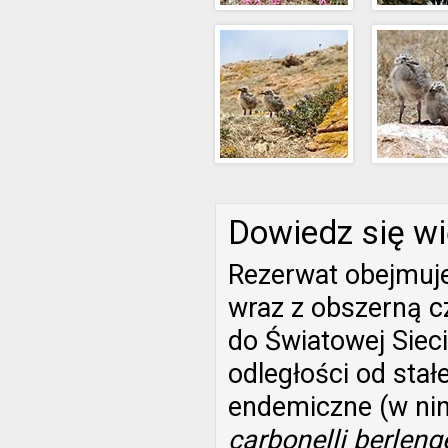
Dowiedz się wi
Rezerwat obejmuje
wraz z obszerną c
do Światowej Siec
odległości od stał
endemiczne (w nini
carbonelli berleng