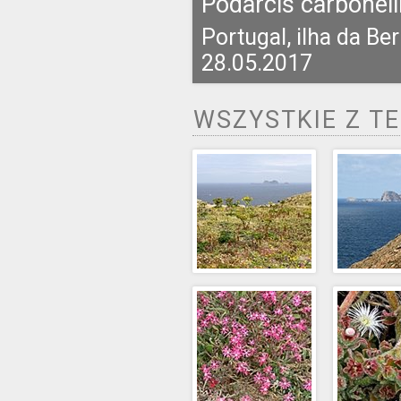
Podarcis carbonell
Portugal, ilha da Be
28.05.2017
WSZYSTKIE Z T