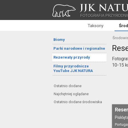
JJK NATU
FOTOGRAFIA PRZYRODNI
Taksony
Śro
Środowi
Biomy
Rese
Parki narodowe i regionalne
Rezerwaty przyrody
Fotogra
10-15 k
Filmy przyrodnicze
YouTube JJK NATURA
Ostatnio dodane
Najchętniej oglądane
Ostatnio dodane środowiska
Reser
Pisklęt
Portugal