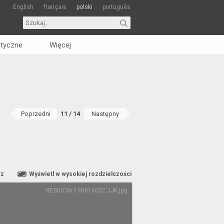
English
français
polski
português
tyczne
Więcej
Poprzedni
11 / 14
Następny
rz
Wyświetl w wysokiej rozdzielczości
RE003'06-190616052'JJK.jpg