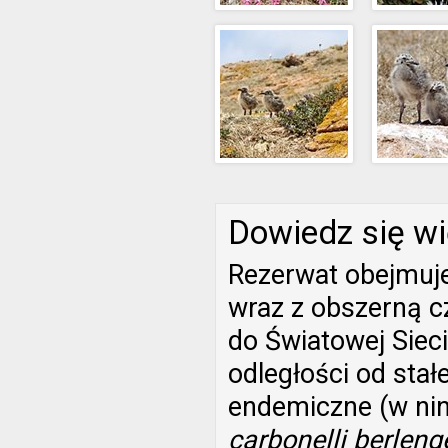
Dowiedz się wi
Rezerwat obejmuje
wraz z obszerną c
do Światowej Siec
odległości od stał
endemiczne (w nini
carbonelli berleng