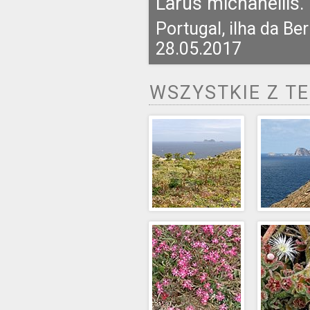
Larus michahellis.
Portugal, ilha da Be
28.05.2017
WSZYSTKIE Z T