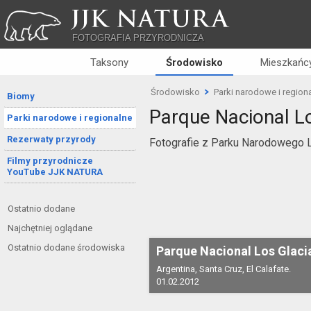
JJK NATURA
FOTOGRAFIA PRZYRODNICZA
Taksony
Środowisko
Mieszkańcy
Środowisko
Parki narodowe i region
Biomy
Parque Nacional L
Parki narodowe i regionalne
Rezerwaty przyrody
Fotografie z Parku Narodowego Lo
Filmy przyrodnicze
YouTube JJK NATURA
Ostatnio dodane
Najchętniej oglądane
Ostatnio dodane środowiska
Parque Nacional Los Glaci
Argentina, Santa Cruz, El Calafate.
01.02.2012