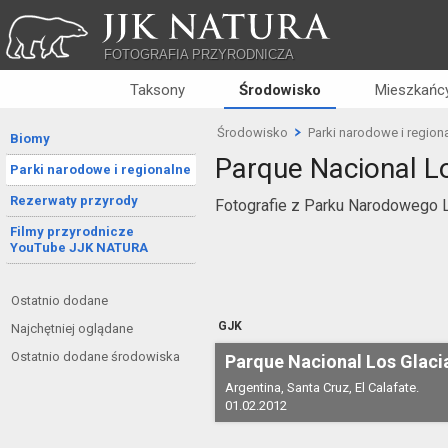
JJK NATURA
FOTOGRAFIA PRZYRODNICZA
Taksony
Środowisko
Mieszkańcy
Środowisko
Parki narodowe i region
Biomy
Parque Nacional L
Parki narodowe i regionalne
Rezerwaty przyrody
Fotografie z Parku Narodowego Lo
Filmy przyrodnicze
YouTube JJK NATURA
Ostatnio dodane
GJK
Najchętniej oglądane
Ostatnio dodane środowiska
Parque Nacional Los Glaci
Argentina, Santa Cruz, El Calafate.
01.02.2012