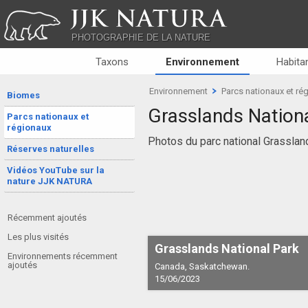
JJK NATURA
PHOTOGRAPHIE DE LA NATURE
Taxons
Environnement
Habitan
Environnement
Parcs nationaux et ré
Biomes
Grasslands Nation
Parcs nationaux et
régionaux
Photos du parc national Grasslan
Réserves naturelles
Vidéos YouTube sur la
nature JJK NATURA
Récemment ajoutés
Les plus visités
Grasslands National Park
Environnements récemment
ajoutés
Canada, Saskatchewan.
15/06/2023