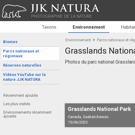
JJK NATURA
PHOTOGRAPHIE DE LA NATURE
Taxons
Environnement
Habitan
Environnement
Parcs nationaux et ré
Biomes
Grasslands Nation
Parcs nationaux et
régionaux
Photos du parc national Grasslan
Réserves naturelles
Vidéos YouTube sur la
nature JJK NATURA
Récemment ajoutés
Les plus visités
Grasslands National Park
Environnements récemment
ajoutés
Canada, Saskatchewan.
15/06/2023