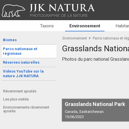
JJK NATURA
PHOTOGRAPHIE DE LA NATURE
Taxons
Environnement
Habitan
Environnement
Parcs nationaux et ré
Biomes
Grasslands Nation
Parcs nationaux et
régionaux
Photos du parc national Grasslan
Réserves naturelles
Vidéos YouTube sur la
nature JJK NATURA
Récemment ajoutés
Les plus visités
Grasslands National Park
Environnements récemment
ajoutés
Canada, Saskatchewan.
15/06/2023