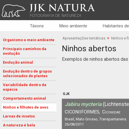
JJK NATURA
FOTOGRAFIA DE NATUREZA
Táxons
Meio ambiente
Habitantes de
Apresentações temáticas
Ninhos e f
Organismo e meio ambiente
Ninhos abertos
Principais caminhos da
evolução
Exemplos de ninhos abertos das
Evolução animal
Evolução dentro de grupos
selecionados de plantas
Variabilidade dentro da
espécie
GJK
Comportamento animal
Jabiru mycteria
(Lichtenste
Ninhos e filhotes de aves
CICONIIFORMES,
Ciconiidae
Larvas de insetos
Brasil, Mato Grosso, Transpantaneira.
26/08/2011
A natureza é bela