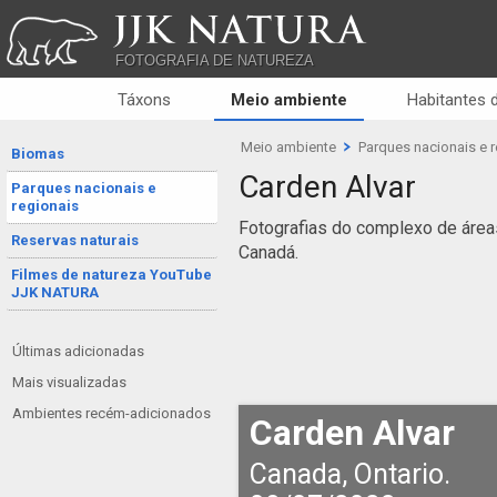
JJK NATURA
FOTOGRAFIA DE NATUREZA
Táxons
Meio ambiente
Habitantes 
Meio ambiente
Parques nacionais e 
Biomas
Carden Alvar
Parques nacionais e
regionais
Fotografias do complexo de áreas
Reservas naturais
Canadá.
Filmes de natureza YouTube
JJK NATURA
Últimas adicionadas
Mais visualizadas
Ambientes recém-adicionados
Carden Alvar
Canada, Ontario.