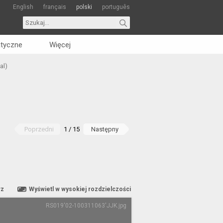
English
français
polski
português
tyczne
Więcej
al)
Poprzedni
1 / 15
Następny
rz
Wyświetl w wysokiej rozdzielczości
RS019'02-100311063'JJK.jpg