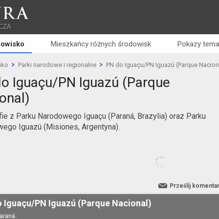
RA
CZA
dowisko
Mieszkańcy różnych środowisk
Pokazy tema
sko
Parki narodowe i regionalne
PN do Iguaçu/PN Iguazú (Parque Nacion
o Iguaçu/PN Iguazú (Parque
onal)
fie z Parku Narodowego Iguaçu (Paraná, Brazylia) oraz Parku
ego Iguazú (Misiones, Argentyna).
Prześlij komenta
 Iguaçu/PN Iguazú (Parque Nacional)
Paraná.