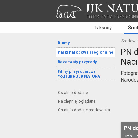
JJK NATU
FOTOGRAFIA PRZYRODNI
Taksony
Śro
Środowi
Biomy
PN d
Parki narodowe i regionalne
Naci
Rezerwaty przyrody
Filmy przyrodnicze
Fotogra
YouTube JJK NATURA
Narodow
Ostatnio dodane
Najchętniej oglądane
Ostatnio dodane środowiska
PN do
Brasil, 