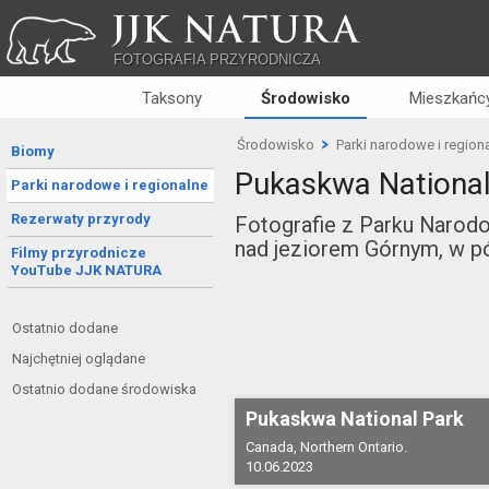
JJK NATURA
FOTOGRAFIA PRZYRODNICZA
Taksony
Środowisko
Mieszkańcy
Środowisko
Parki narodowe i region
Biomy
Pukaskwa National
Parki narodowe i regionalne
Rezerwaty przyrody
Fotografie z Parku Naro
nad jeziorem Górnym, w p
Filmy przyrodnicze
YouTube JJK NATURA
Ostatnio dodane
Najchętniej oglądane
Ostatnio dodane środowiska
Pukaskwa National Park
Canada, Northern Ontario.
10.06.2023