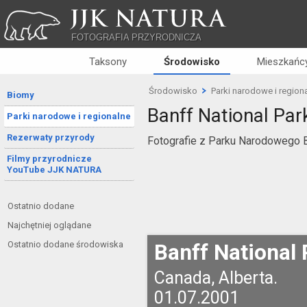
JJK NATURA
FOTOGRAFIA PRZYRODNICZA
Taksony
Środowisko
Mieszkańcy
Środowisko
Parki narodowe i region
Biomy
Banff National Par
Parki narodowe i regionalne
Rezerwaty przyrody
Fotografie z Parku Narodowego Ba
Filmy przyrodnicze
YouTube JJK NATURA
Ostatnio dodane
Najchętniej oglądane
Ostatnio dodane środowiska
Banff National 
Canada, Alberta.
01.07.2001