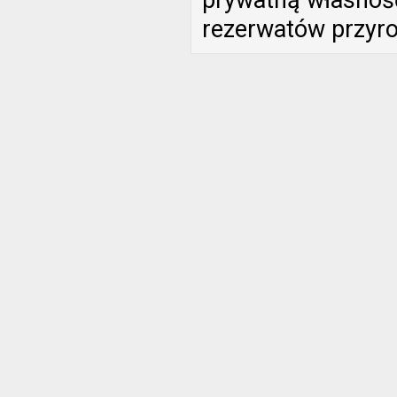
prywatną własność
rezerwatów przyro