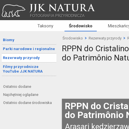
JJK NATURA
FOTOGRAFIA PRZYRODNICZA
Taksony
Środowisko
Mieszkańcy
Środowisko
Rezerwaty przyrody
R
Biomy
RPPN do Cristalino
Parki narodowe i regionalne
do Patrimônio Natu
Rezerwaty przyrody
Filmy przyrodnicze
YouTube JJK NATURA
Ostatnio dodane
Najchętniej oglądane
Ostatnio dodane środowiska
RPPN do Cristal
do Patrimônio N
Arasari kędzierzaw