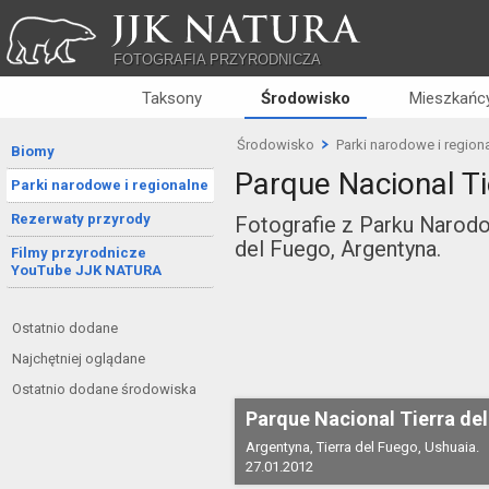
JJK NATURA
FOTOGRAFIA PRZYRODNICZA
Taksony
Środowisko
Mieszkańcy
Środowisko
Parki narodowe i region
Biomy
Parque Nacional Ti
Parki narodowe i regionalne
Rezerwaty przyrody
Fotografie z Parku Narodo
del Fuego, Argentyna.
Filmy przyrodnicze
YouTube JJK NATURA
Ostatnio dodane
Najchętniej oglądane
Ostatnio dodane środowiska
Parque Nacional Tierra de
Argentyna, Tierra del Fuego, Ushuaia.
27.01.2012