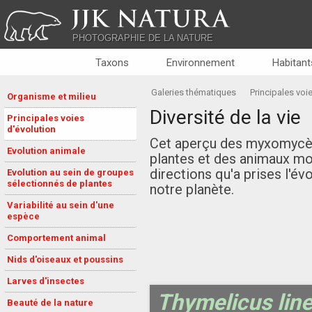
JJK NATURA
PHOTOGRAPHIE DE LA NATURE
Taxons
Environnement
Habitant
Galeries thématiques
Principales voi
Organisme et milieu
Diversité de la vie
Principales voies
d'évolution
Cet aperçu des myxomycèt
Evolution animale
plantes et des animaux mon
directions qu'a prises l'é
Evolution au sein de groupes
sélectionnés de plantes
notre planète.
Variabilité au sein d'une
espèce
Comportement animal
Nids d'oiseaux et poussins
Larves d'insectes
Thymelicus line
Beauté de la nature