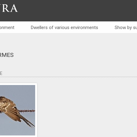
RA
ronment
Dwellers of various environments
Show by su
RMES
E