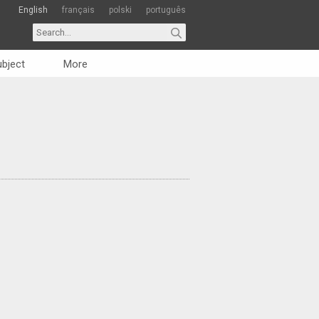
English
français
polski
português
bject
More