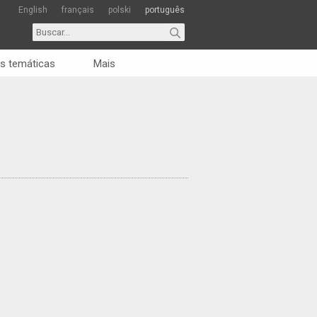
English
français
polski
português
s temáticas
Mais