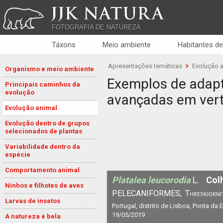
JJK NATURA
FOTOGRAFIA DE NATUREZA
Táxons
Meio ambiente
Habitantes de
Apresentações temáticas
Evolução 
Organismo e meio ambiente
Exemplos de adap
Principais caminhos da
evolução
avançadas em ver
Evolução animal
Evolução dentro de grupos
selecionados de plantas
Variabilidade dentro da
espécie
Comportamento animal
Platalea leucorodia
L.
Col
Ninhos e filhotes de aves
PELECANIFORMES,
Threskiorni
Larvas de insetos
Portugal, distrito de Lisboa, Ponta da E
19/05/2019
A natureza é bela