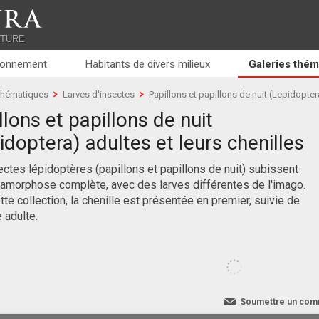
RA
ATURE
ronnement
Habitants de divers milieux
Galeries thém
 thématiques
Larves d'insectes
Papillons et papillons de nuit (Lepidoptera
llons et papillons de nuit
idoptera) adultes et leurs chenilles
ctes lépidoptères (papillons et papillons de nuit) subissent
amorphose complète, avec des larves différentes de l'imago.
te collection, la chenille est présentée en premier, suivie de
e adulte.
Soumettre un com