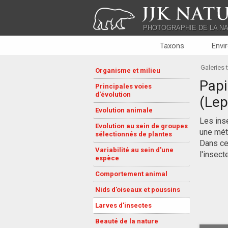
JJK NATU
PHOTOGRAPHIE DE LA N
Taxons
Envi
Galeries
Organisme et milieu
Papi
Principales voies
d'évolution
(Lep
Evolution animale
Les inse
Evolution au sein de groupes
une mét
sélectionnés de plantes
Dans cet
Variabilité au sein d'une
l'insect
espèce
Comportement animal
Nids d'oiseaux et poussins
Larves d'insectes
Beauté de la nature