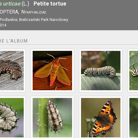
s urticae
(L.)
Petite tortue
OPTERA,
Nymphalidae
 Podlaskie, Biebrzański Park Narodowy.
2014
DE L'ALBUM