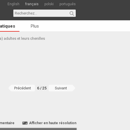
English
français
polski
português
atiques
Plus
) adultes et leurs chenilles
Précédent
6 / 25
Suivant
mentaire
Afficher en haute résolution