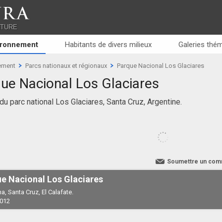
RA
ATURE
ironnement
Habitants de divers milieux
Galeries thé
ement
Parcs nationaux et régionaux
Parque Nacional Los Glaciares
ue Nacional Los Glaciares
u parc national Los Glaciares, Santa Cruz, Argentine.
Soumettre un com
e Nacional Los Glaciares
a, Santa Cruz, El Calafate.
2012