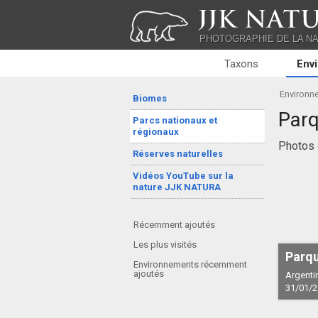
JJK NATU
PHOTOGRAPHIE DE LA N
Taxons
Env
Environn
Biomes
Parq
Parcs nationaux et
régionaux
Photos d
Réserves naturelles
Vidéos YouTube sur la
nature JJK NATURA
Récemment ajoutés
Les plus visités
Parqu
Environnements récemment
ajoutés
Argentin
31/01/