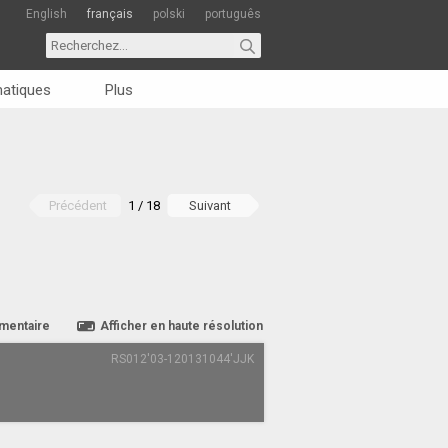
English
français
polski
português
matiques
Plus
Précédent
1 / 18
Suivant
mentaire
Afficher en haute résolution
RS012'03-120131044'JJK