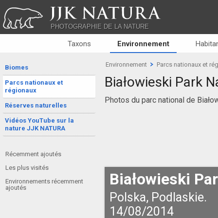
JJK NATURA
PHOTOGRAPHIE DE LA NATURE
Taxons
Environnement
Habitan
Environnement
Parcs nationaux et ré
Biomes
Białowieski Park 
Parcs nationaux et
régionaux
Photos du parc national de Białow
Réserves naturelles
Vidéos YouTube sur la
nature JJK NATURA
Récemment ajoutés
Les plus visités
Białowieski Pa
Environnements récemment
ajoutés
Polska, Podlaskie.
14/08/2014