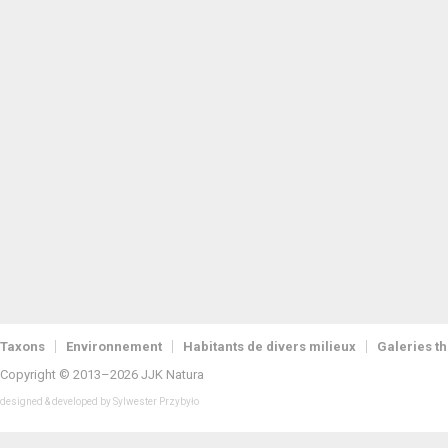
Taxons
Environnement
Habitants de divers milieux
Galeries t
Copyright © 2013–2026 JJK Natura
designed & developed by Sylwester Przybyło